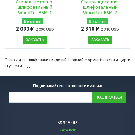
Станок щеточно-
Станок щеточно-
шлифовальный
шлифовальный
WoodTec BSM-1
WoodTec BSM-2
В наличии
В наличии
2 090 ₽
2 310 ₽
2 090 USD
2 310 USD
ЗАКАЗАТЬ
ЗАКАЗАТЬ
Станки для шлифования изделий сложной формы: балясины, царги
стульев и т. д.
Подписывайтесь на новости и акции:
КОМПАНИЯ
КАТАЛОГ