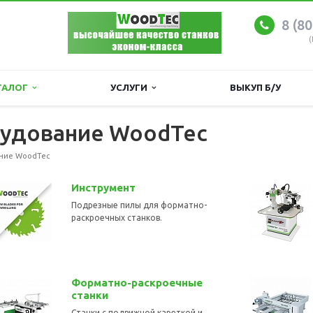
8 (8
(
ТАЛОГ
УСЛУГИ
ВЫКУП Б/У
удование WoodTec
ние WoodTec
Инструмент
Подрезные пилы для форматно-
раскроечных станков.
Форматно-раскроечные
станки
Станки с подвижной кареткой и