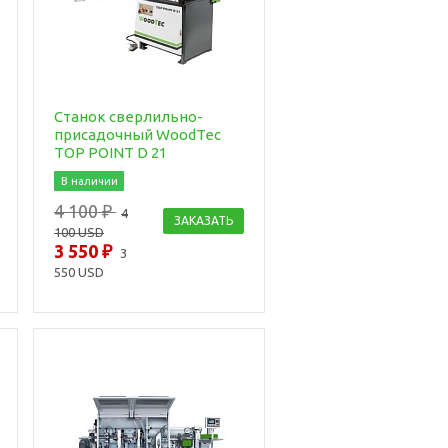
Станок сверлильно-
присадочный WoodTec
TOP POINT D 21
В наличии
4 100 ₽
4
ЗАКАЗАТЬ
100 USD
3 550 ₽
3
550 USD