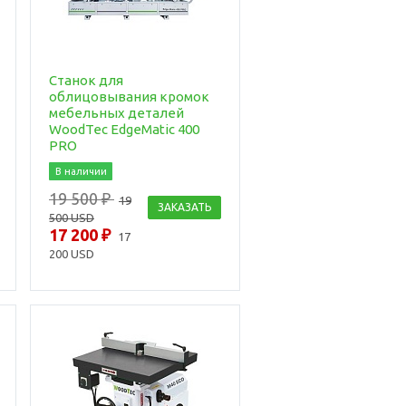
Станок для
облицовывания кромок
мебельных деталей
WoodTec EdgeMatic 400
PRO
В наличии
19 500 ₽
19
ЗАКАЗАТЬ
500 USD
17 200 ₽
17
200 USD