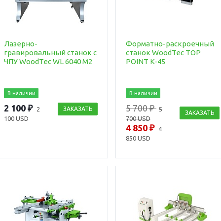
Лазерно-
Форматно-раскроечный
гравировальный станок с
станок WoodTec TOP
ЧПУ WoodTec WL 6040 M2
POINT K-45
В наличии
В наличии
2 100 ₽
5 700 ₽
2
ЗАКАЗАТЬ
5
ЗАКАЗАТЬ
100 USD
700 USD
4 850 ₽
4
850 USD