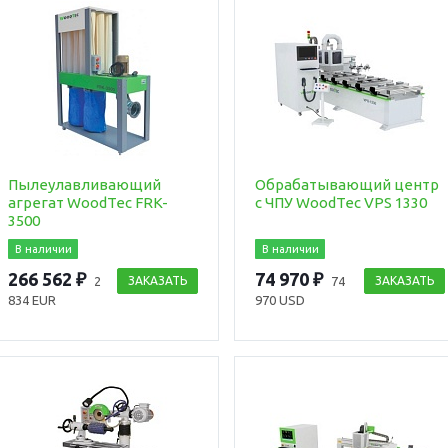
Пылеулавливающий
Обрабатывающий центр
агрегат WoodTec FRK-
с ЧПУ WoodTec VPS 1330
3500
В наличии
В наличии
266 562 ₽
74 970 ₽
2
ЗАКАЗАТЬ
74
ЗАКАЗАТЬ
834 EUR
970 USD