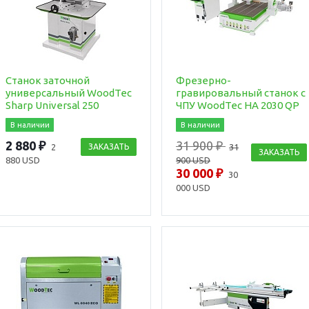
Станок заточной
Фрезерно-
универсальный WoodTec
гравировальный станок с
Sharp Universal 250
ЧПУ WoodTec HA 2030 QP
В наличии
В наличии
2 880 ₽
31 900 ₽
2
ЗАКАЗАТЬ
31
ЗАКАЗАТЬ
880 USD
900 USD
30 000 ₽
30
000 USD